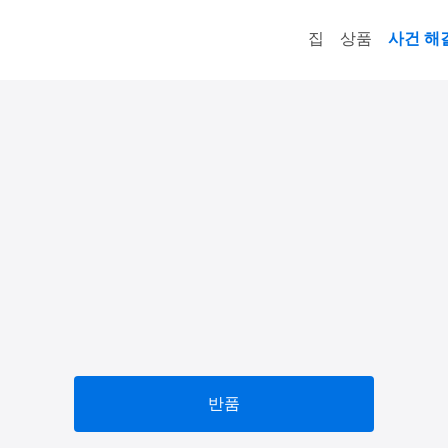
집
상품
사건 해
반품