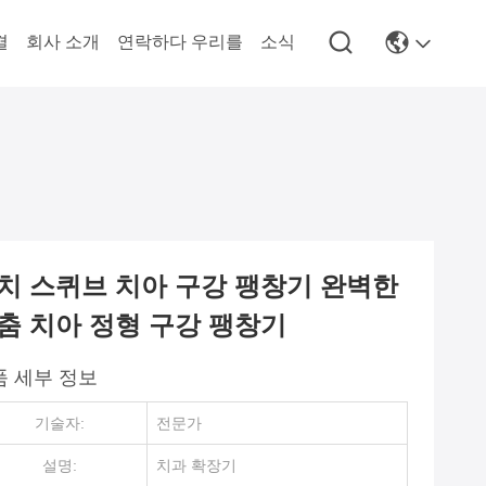
결
회사 소개
연락하다 우리를
소식
치 스퀴브 치아 구강 팽창기 완벽한
춤 치아 정형 구강 팽창기
품 세부 정보
기술자:
전문가
설명:
치과 확장기