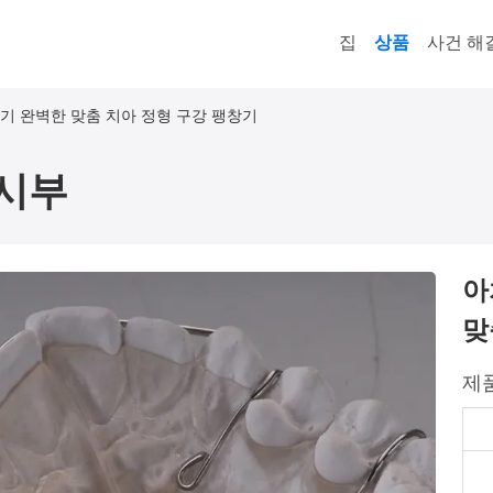
집
상품
사건 해
기 완벽한 맞춤 치아 정형 구강 팽창기
시부
아
맞
제