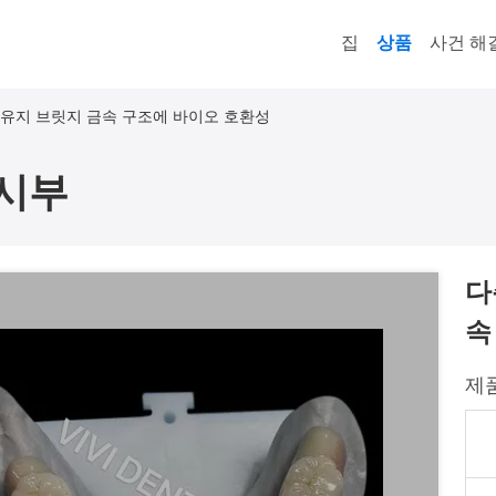
집
상품
사건 해
 유지 브릿지 금속 구조에 바이오 호환성
시부
다
속
제