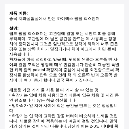
제품 이름:
중국 치과실험실에서 만든 하이랙스 팔탈 엑스펜더
설명:
랩드 팔탈 엑스패더는 고관절에 결합 또는 시멘트 띠를 통해
부착되며, 고관절에 더 넓은 공간을 만드는 데 사용되는 정형
치아 장치입니다.그것은 일반적으로 상턱이 하턱에 너무 좁은
경우 또는 상쪽 치아가 밀집되거나 치아 아크에서 차단 될 때
사용됩니다..
환자들이 아직 성장하고 있을 때, 윗턱의 왼쪽과 오른쪽 반 사
이의 결합 조직은 팽창에 매우 민감합니다.단순히 제공된 특별
한 키와 함께 palatal 확장자의 중심에 나사를 회전함으로써 확
장자를 활성화이 압력 으로 인해 턱 의 오른쪽 반과 오른쪽 반
사이 에 뼈 가 증가 합니다.결국 폭이 커집니다..
새로운 가전 기기 를 사용 할 때 기대 할 수 있는 것:
• 확장기는 입에 처음 사용되었기 때문에 입은 처음 몇 시간 동
안 평소보다 더 많은 침을 생산합니다.
• 방아쇠가 앞 치아 사이에 작은 공간을 만드는 것은 정상입니
다.
• 확장기는 입 턱에 고착된 땅콩 버터와 비슷하게 느껴질 것입
니다. 새로운 장치에 적응하는 데 며칠이 걸릴 것입니다. 말하
기와 삼키는 것이 약간 다릅니다.당신의 혀는 2-3일 이내에 확