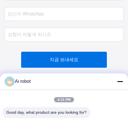
지금 보내세요
Ai robot
4:31 PM
VIVI DENTAI
LABORATORY
Good day, what product are you looking for?