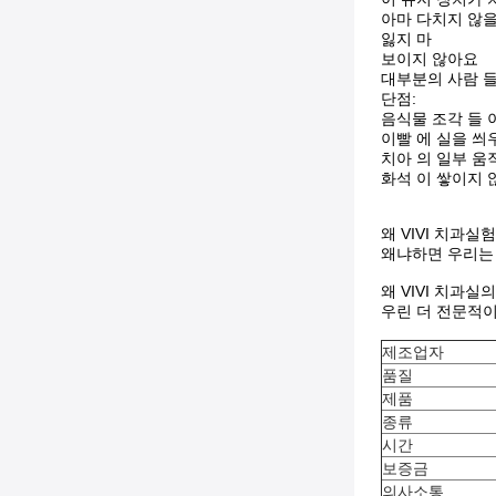
아마 다치지 않을
잃지 마
보이지 않아요
대부분의 사람 들
단점:
음식물 조각 들 이
이빨 에 실을 씌
치아 의 일부 움
화석 이 쌓이지 
왜 VIVI 치과
왜냐하면 우리는
왜 VIVI 치과
우린 더 전문적이
제조업자
품질
제품
종류
시간
보증금
의사소통