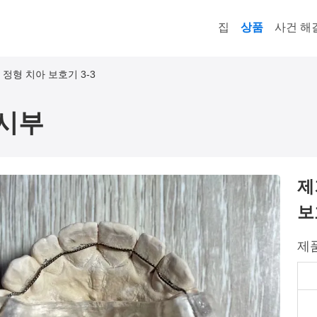
집
상품
사건 해
정형 치아 보호기 3-3
시부
제
보
제