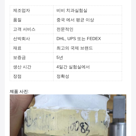
제조업자
비비 치과실험실
품질
중국 에서 평균 이상
고객 서비스
전문적인
선박회사
DHL, UPS 또는 FEDEX
재료
최고의 국제 브랜드
보증금
5년
생산 시간
4일간 실험실에서
장점
정확성
제품 사진: