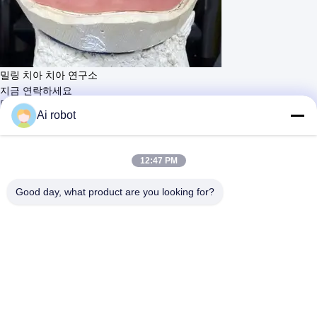
밀링 치아 치아 연구소
지금 연락하세요
더 배우세요
Ai robot
#
유연 한 아크릴 부분 치아
#
제거 할 수 있는 완전 치아
#
발플라스트 유연성 부분 치아
12:47 PM
이동식 틀니
2026-05-12
13 의견
Good day, what product are you looking for?
밀링 치아 치아 연구소 프리미엄 밀링 아크릴 치아 우수한 품질을
더보기
경험해 보세요. 뛰어난 정확성과 내구성을 위해 첨단 디지털 기술로 제작
된 주요 차이점 첨단 밀링 프로세스:전통적인 PMMA 방법과 달리, 우리의
치아에는 고품질의 아크릴 블록으로 정밀 밀링이 이루어집니다 통합 건설:
특징 고품질 아크릴 치아가 하나로 조리 된 단일 조각, 서로 붙이지 않습니
다 우...
더보기
방문자의 메시지
메시지를 남기세요