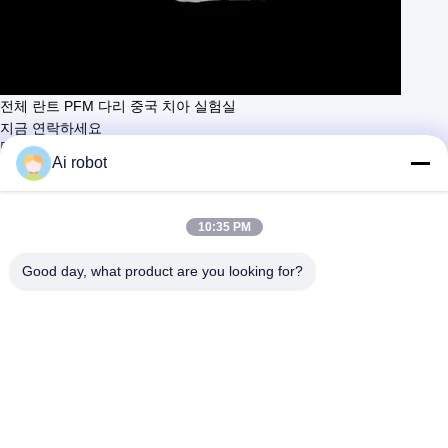
전체 란트 PFM 다리 중국 치아 실험실
지금 연락하세요
더 배우세요
Ai robot
#
지르코니아 치아 임플란트 다리
#
스루브로 장착된 임플란트 브리지
#
임시 왕관 과 다리
10:35 PM
임플란트 왕관 및 다리
2025-04-01
694 의견
Good day, what product are you looking for?
제품 이름: 총 임플란트 PFM 브리지 중국 치과 연구소 제품 설명:
더보기
금속포르셀라인 임플란트 크라운은 구강 복원 분야에서 종합적인 기술입
니다. 금속포르셀라인 치과 크라운과 치과 임플란트의 기술을 결합합니다.
금속 포르셀라인 임플란트 크라운의 복원 과정은 일반적으로 다음 단계를
포함합니다. 구강 검사 및 설계 계획: 먼저 치과 의사는 환자에게 구강 검사
를 실...
더보기
방문자의 메시지
메시지를 남기세요